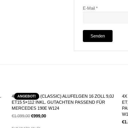
E-Mail
*
.
4X BORBET A (CLASSIC) ALUFELGEN 16 ZOLL 9,0J
4X
ANGEBOT!
ET15 5×112 INKL. GUTACHTEN PASSEND FÜR
ET
MERCEDES 190E W124
PA
W1
€
1.099,00
€
999,00
€
1