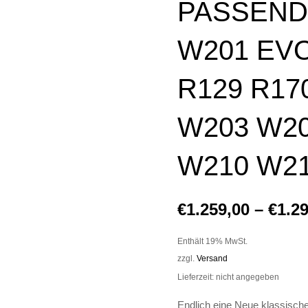
PASSEND
W201 EVO
R129 R17
W203 W20
W210 W21
€
1.259,00
–
€
1.2
Enthält 19% MwSt.
zzgl.
Versand
Lieferzeit: nicht angegeben
Endlich eine Neue klassisch