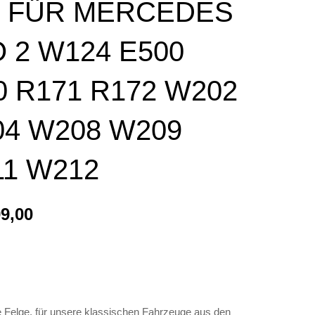
 FÜR MERCEDES
 2 W124 E500
0 R171 R172 W202
4 W208 W209
1 W212
99,00
e Felge, für unsere klassischen Fahrzeuge aus den