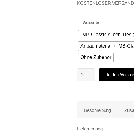
KOSTENLOSER VERSAND
Variante
"MB-Classic silber" Des
Anbaumaterial + "MB-Cla
Ohne Zubehör
4x
In den Waren
MAXILITE
EVO
ALUFELGEN
17
ZOLL
Beschreibung
Zusä
5x112
4x
Lieferumfang:
7,5J