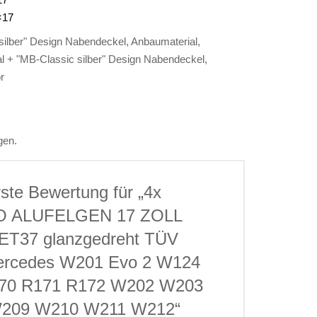
×17
silber" Design Nabendeckel, Anbaumaterial,
l + "MB-Classic silber" Design Nabendeckel,
r
gen.
rste Bewertung für „4x
O ALUFELGEN 17 ZOLL
 ET37 glanzgedreht TÜV
Mercedes W201 Evo 2 W124
70 R171 R172 W202 W203
209 W210 W211 W212“