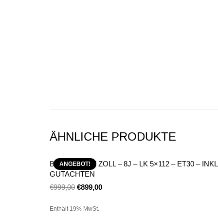
ÄHNLICHE PRODUKTE
BORBET B 17 ZOLL – 8J – LK 5×112 – ET30 – INKL
ANGEBOT!
GUTACHTEN
€
999,00
€
899,00
Enthält 19% MwSt.