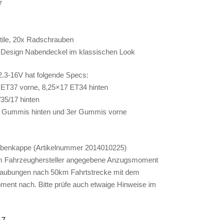
7
ntile, 20x Radschrauben
m Design Nabendeckel im klassischen Look
.3-16V hat folgende Specs:
 ET37 vorne, 8,25×17 ET34 hinten
/35/17 hinten
er Gummis hinten und 3er Gummis vorne
abenkappe (Artikelnummer 2014010225)
om Fahrzeughersteller angegebene Anzugsmoment
hraubungen nach 50km Fahrtstrecke mit dem
ent nach. Bitte prüfe auch etwaige Hinweise im
17