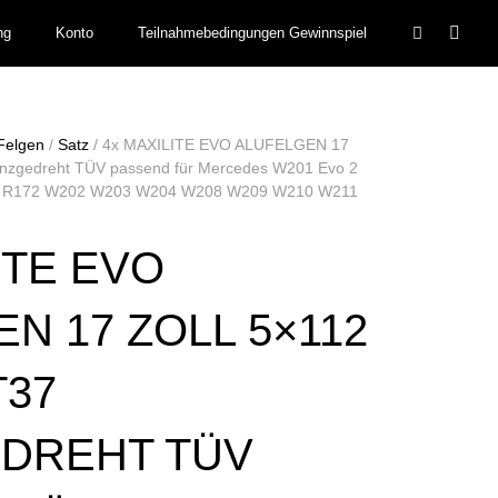
ng
Konto
Teilnahmebedingungen Gewinnspiel
Felgen
/
Satz
/ 4x MAXILITE EVO ALUFELGEN 17
anzgedreht TÜV passend für Mercedes W201 Evo 2
1 R172 W202 W203 W204 W208 W209 W210 W211
ITE EVO
N 17 ZOLL 5×112
T37
DREHT TÜV