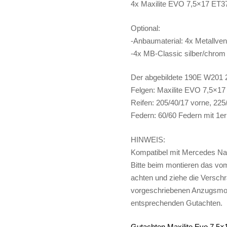
4x Maxilite EVO 7,5×17 ET3
ET37
glanzgedreht
Optional:
TÜV
-Anbaumaterial: 4x Metallve
passend
-4x MB-Classic silber/chro
für
Mercedes
Der abgebildete 190E W201 2
W201
Felgen: Maxilite EVO 7,5×17
Evo
Reifen: 205/40/17 vorne, 225
2
Federn: 60/60 Federn mit 1
W124
E500
HINWEIS:
R129
Kompatibel mit Mercedes N
R170
Bitte beim montieren das v
R171
achten und ziehe die Versc
R172
vorgeschriebenen Anzugsmom
W202
entsprechenden Gutachten.
W203
W204
Gutachten Maxilite Evo 7,5×