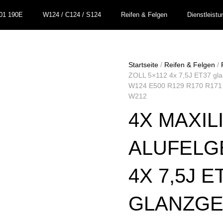
01 190E
W124 / C124 / S124
Reifen & Felgen
Dienstleistu
Startseite
/
Reifen & Felgen
/
ZOLL 5×112 4x 7,5J ET37 gl
W124 E500 R129 R170 R17
W212
4X MAXIL
ALUFELGE
4X 7,5J E
GLANZGE