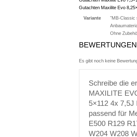
W208
Gutachten Maxilite Evo 8,25
W209
Variante
"MB-Classic 
W210
Anbaumateria
W211
Ohne Zubehö
W212
BEWERTUNGEN
Menge
Es gibt noch keine Bewertun
Schreibe die e
MAXILITE EV
5×112 4x 7,5J
passend für 
E500 R129 R1
W204 W208 W