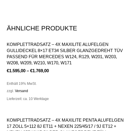
ÄHNLICHE PRODUKTE
KOMPLETTRADSATZ – 4X MAXILITE ALUFELGEN
GULLIDECKEL 8×17 ET34 SILBER GLANZGEDREHT TÜV
PASSEND FÜR MERCEDES W124, R129, W201, W203,
W208, W209, W210, W170, W171
€
1.595,00
–
€
1.769,00
Enthält 19% MwSt.
zzgl.
Versand
Lieferzeit: ca. 10 Werktage
KOMPLETTRADSATZ – 4X MAXILITE PENTA ALUFELGEN
17 ZOLL 5×112 8J ET11 + NEXEN 225/45/17 / 9J ET12 +