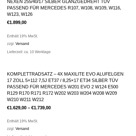
NEXEN 255/40/17 SILBER GLANZGEDREHT TÜV
PASSEND FÜR MERCEDES R107, W108, W109, W116,
W123, W126
€
1.899,00
Enthält 19% MwSt.
zzgl.
Versand
Lieferzeit: ca. 10 Werktage
KOMPLETTRADSATZ – 4X MAXILITE EVO ALUFELGEN
17 ZOLL 5×112 7,5J ET37 / 8,25×17 ET34 SILBER TÜV
PASSEND FÜR MERCEDES W201 EVO 2 W124 E500
R129 R170 R171 R172 W202 W203 W204 W208 W209
W210 W211 W212
€
1.629,00
–
€
1.739,00
Enthält 19% MwSt.
zzgl.
Versand