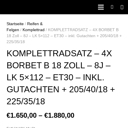
Startseite
/
Reifen &
Felgen
/
Komplettrad
/ KOMPLETTRADSATZ – 4X BORBET B
18 Zoll – 8J – LK 5×112 – ET30 – inkl. Gutachten + 205/40/18 +
225/35/18
KOMPLETTRADSATZ – 4X
BORBET B 18 ZOLL – 8J –
LK 5×112 – ET30 – INKL.
GUTACHTEN + 205/40/18 +
225/35/18
€
1.650,00
–
€
1.880,00