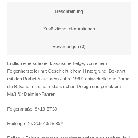
BORBET
B
Beschreibung
18
Zoll
Zusätzliche Informationen
-
8J
Bewertungen (0)
-
LK
Endlich eine schöne, klassische Felge, von einem
5x112
Felgenhersteller mit Geschichtlichem Hintergrund. Bekannt
-
mit den Borbet A aus dem Jahre 1987, entwickelte nun Borbet
ET30
die B-Serie mit einem klassischen Design und perfektem
-
Maß für Daimler-Fahrer!
inkl.
Gutachten
Felgenmaße: 8×18 ET30
+
205/40/18
Reifengröße: 205-40/18 89Y
+
225/35/18