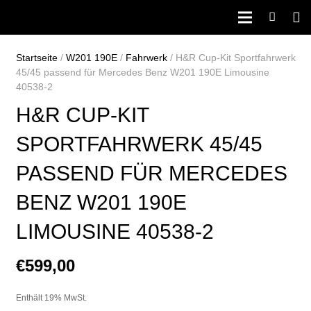
Startseite
/
W201 190E
/
Fahrwerk
/ H&R Cup-Kit Sportfahrwerk
45/45 passend für Mercedes Benz W201 190E Limousine
40538-2
H&R CUP-KIT
SPORTFAHRWERK 45/45
PASSEND FÜR MERCEDES
BENZ W201 190E
LIMOUSINE 40538-2
€
599,00
Enthält 19% MwSt.