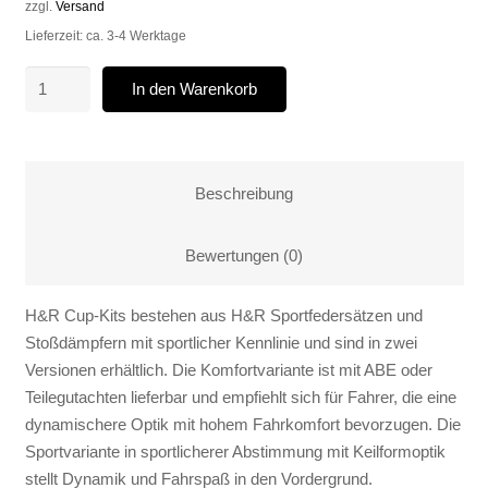
zzgl.
Versand
Lieferzeit: ca. 3-4 Werktage
H&R
In den Warenkorb
Cup-
Kit
Sportfahrwerk
45/45
Beschreibung
passend
für
Bewertungen (0)
Mercedes
Benz
H&R Cup-Kits bestehen aus H&R Sportfedersätzen und
W201
Stoßdämpfern mit sportlicher Kennlinie und sind in zwei
190E
Versionen erhältlich. Die Komfortvariante ist mit ABE oder
Limousine
Teilegutachten lieferbar und empfiehlt sich für Fahrer, die eine
40538-
dynamischere Optik mit hohem Fahrkomfort bevorzugen. Die
2
Sportvariante in sportlicherer Abstimmung mit Keilformoptik
Menge
stellt Dynamik und Fahrspaß in den Vordergrund.