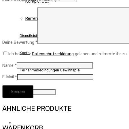
Komplettrad
Reifen
Dienstleistung
Deine Bewertung
*
Konto
Ich habe die
Datenschutzerklärung
gelesen und stimmte ihr zu.
Name
*
Teilnahmebedingungen Gewinnspiel
E-Mail
*
ÄHNLICHE PRODUKTE
Produkt
wurde zum Warenkorb hinzugefügt
WARENKORB