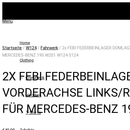
Menü
Home
Startseite
/
W124
/
Fahrwerk
/ 2x FEBI FEDERBEINLAGER DOMLAG
MERCEDES-BENZ 190 W201 W124 S124
Clothing
2X FEBI FEDERBEINLA
Crewneck
VORDERACHSE LINKS/
Hoodies
FÜR MERCEDES-BENZ 1
T-Shirts
Zubehör