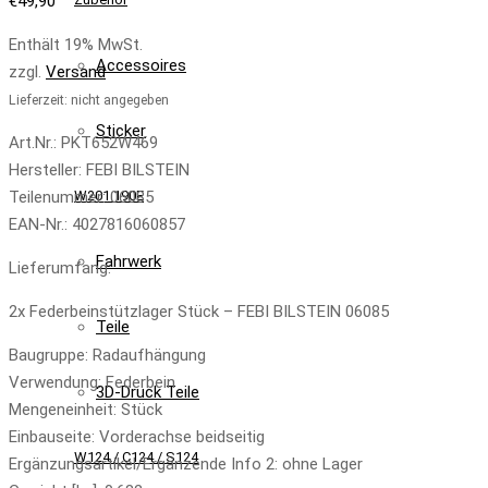
€
49,90
Enthält 19% MwSt.
Accessoires
zzgl.
Versand
Lieferzeit: nicht angegeben
Sticker
Art.Nr.: PKT652W469
Hersteller: FEBI BILSTEIN
W201 190E
Teilenummer: 06085
EAN-Nr.: 4027816060857
Fahrwerk
Lieferumfang:
2x Federbeinstützlager Stück – FEBI BILSTEIN 06085
Teile
Baugruppe: Radaufhängung
Verwendung: Federbein
3D-Druck Teile
Mengeneinheit: Stück
Einbauseite: Vorderachse beidseitig
W124 / C124 / S124
Ergänzungsartikel/Ergänzende Info 2: ohne Lager