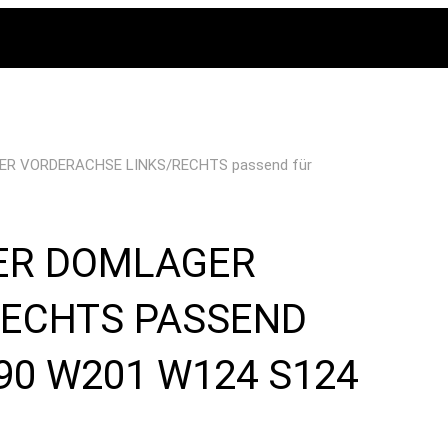
ER VORDERACHSE LINKS/RECHTS passend für
GER DOMLAGER
RECHTS PASSEND
90 W201 W124 S124