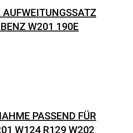
L AUFWEITUNGSSATZ
BENZ W201 190E
NAHME PASSEND FÜR
01 W124 R129 W202