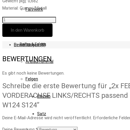
Gewicht [kg]: 0,682
Material: Gummi/Metall
Fahrwerk
2x
Teile
FEBI
In den Warenkorb
FEDERBEINLAGER
DOMLAGER
Reifen & Felgen
Bewertungen (0)
VORDERACHSE
LINKS/RECHTS
BEWERTUNGEN
Anbaumaterial
passend
für
Es gibt noch keine Bewertungen.
MERCEDES-
Felgen
Schreibe die erste Bewertung für „2x
BENZ
190
VORDERACHSE LINKS/RECHTS passend 
Einzeln
W201
W124 S124“
W124
Satz
S124
Deine E-Mail-Adresse wird nicht veröffentlicht.
Erforderliche Felde
Menge
Deine Bewertung
*